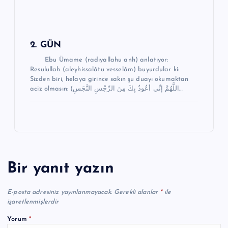
2. GÜN
Ebu Ümame (radıyallahu anh) anlatıyor:
Resulullah (aleyhissalâtu vesselâm) buyurdular ki:
Sizden biri, helaya girince sakın şu duayı okumaktan
aciz olmasın: (اللَّهُمَّ إنِّي أعُوذُ بِكَ مِنَ الرِّجْسِ النَّجَسِ…
Bir yanıt yazın
E-posta adresiniz yayınlanmayacak.
Gerekli alanlar
*
ile
işaretlenmişlerdir
Yorum
*