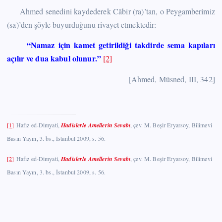
Ahmed senedini kaydederek Câbir (ra)’tan, o Peygamberimiz
(sa)’den şöyle buyurduğunu rivayet etmektedir:
“Namaz için kamet getirildiği takdirde sema kapıları
açılır ve dua kabul olunur.”
[2]
[Ahmed, Müsned, III, 342]
[1]
Hafız ed-Dimyati,
Hadislerle Amellerin Sevabı
, çev. M. Beşir Eryarsoy, Bilimevi
Basın Yayın, 3. bs., İstanbul 2009, s. 56.
[2]
Hafız ed-Dimyati,
Hadislerle Amellerin Sevabı
, çev. M. Beşir Eryarsoy, Bilimevi
Basın Yayın, 3. bs., İstanbul 2009, s. 56.