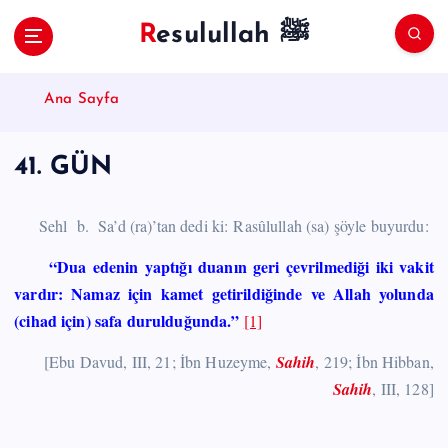
S
Resulullah ﷺ
k
i
p
Ana Sayfa
t
o
c
41. GÜN
o
n
t
Sehl b. Sa’d (ra)’tan dedi ki:
Rasûlullah (sa) şöyle buyurdu:
e
“Dua edenin yaptığı duanın geri çevrilmediği iki vakit
n
t
vardır: Namaz için kamet getirildiğinde ve Allah yolunda
(cihad için) safa durulduğunda.”
[1]
[Ebu Davud, III, 21; İbn Huzeyme,
Sahih
, 219; İbn Hibban,
Sahih
, III, 128]