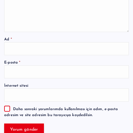
Ad
*
A
E-posta
*
l
t
e
İnternet sitesi
r
n
a
Daha sonraki yorumlarımda kullanılması için adım, e-posta
t
adresim ve site adresim bu tarayıcıya kaydedilsin.
i
v
e