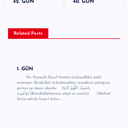
42. GÜN
40. GÜN
a
z
ı
g
Related Posts
e
z
i
n
1. GÜN
m
Hz. Huzeyfe İbnu’l-Yemân (radıyallâhu anh)
anlatıyor: Resûlullah (aleyhissalâtu vesselâm) yatağına
e
girince şu duayı okurdu: (بِاسْمِكَ اللَّهُمَّ أحْيَا
وَأمُوتُ) (Bismikallahümme ahyâ ve emûtü) “Allahım!
s
Senin adınla hayat bulur,…
i