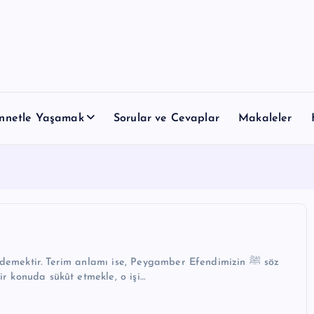
nnetle Yaşamak
Sorular ve Cevaplar
Makaleler
demektir. Terim anlamı ise, Peygamber Efendimizin ﷺ söz
bir konuda sükût etmekle, o işi…