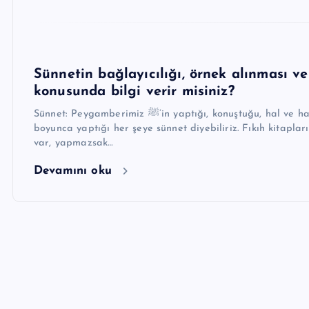
Sünnetin bağlayıcılığı, örnek alınması v
konusunda bilgi verir misiniz?
Sünnet: Peygamberimiz ﷺ’in yaptığı, konuştuğu, hal ve hareketlerinin tamamına sünnet diyoruz. Öyleyse hayatı
boyunca yaptığı her şeye sünnet diyebiliriz. Fıkıh kitapla
var, yapmazsak…
Devamını oku