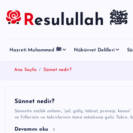
S
k
Resulullah ﷺ
i
p
t
o
Hazreti Muhammed ﷺ
Nübüvvet Delilleri
Sü
c
o
n
Ana Sayfa
Sünnet nedir?
t
e
n
t
Sünnet nedir?
Sünnetin sözlük anlamı, “yol, gidiş, tabiat, prensip, kanun” 
ve fiillerinin ve takrirlerinin tümü mânâsına gelir. Takrir, 
Devamını oku