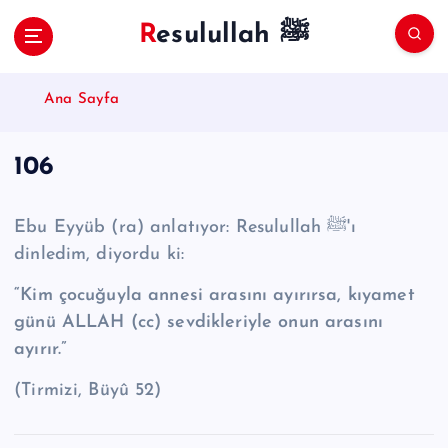
S
Resulullah ﷺ
k
i
p
Ana Sayfa
t
o
c
106
o
n
t
Ebu Eyyüb (ra) anlatıyor: Resulullah ﷺ'ı
e
dinledim, diyordu ki:
n
t
“Kim çocuğuyla annesi
arasını ayırırsa, kıyamet
günü ALLAH (cc) sevdikleriyle onun arasını
ayırır.”
(Tirmizi, Büyû 52)