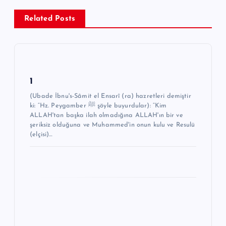
g
Related Posts
e
z
i
n
1
m
(Ubade İbnu's-Sâmit el Ensarî (ra) hazretleri demiştir
ki: “Hz. Peygamber ﷺ şöyle buyurdular): “Kim
e
ALLAH'tan başka ilah olmadığına ALLAH'ın bir ve
şeriksiz olduğuna ve Muhammed'in onun kulu ve Resulü
s
(elçisi)…
i