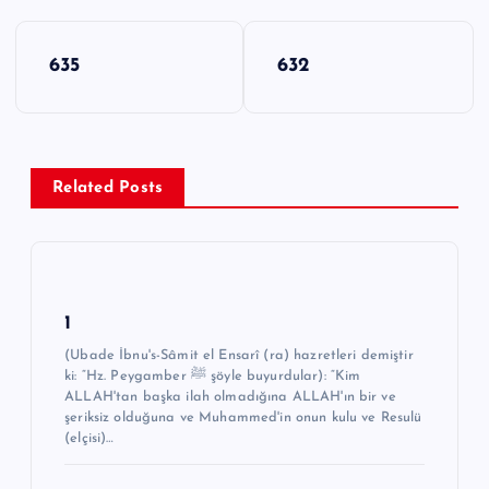
Y
635
632
a
z
ı
g
Related Posts
e
z
i
n
1
m
(Ubade İbnu's-Sâmit el Ensarî (ra) hazretleri demiştir
ki: “Hz. Peygamber ﷺ şöyle buyurdular): “Kim
e
ALLAH'tan başka ilah olmadığına ALLAH'ın bir ve
şeriksiz olduğuna ve Muhammed'in onun kulu ve Resulü
s
(elçisi)…
i