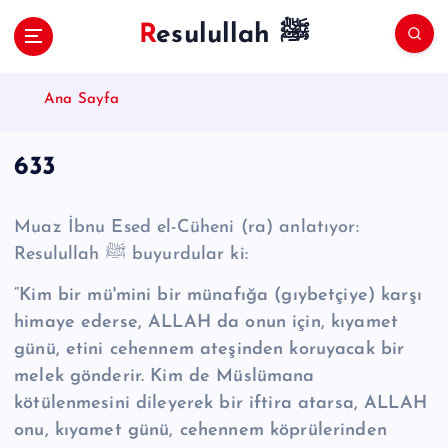
S
Resulullah ﷺ
k
i
p
Ana Sayfa
t
o
c
633
o
n
t
Muaz İbnu Esed el-Cüheni (ra) anlatıyor:
e
Resulullah ﷺ buyurdular ki:
n
t
“
Kim bir mü'mini bir münafığa (gıybetçiye) karşı
himaye ederse, ALLAH da onun için, kıyamet
günü, etini cehennem ateşinden koruyacak bir
melek gönderir. Kim de Müslümana
kötülenmesini dileyerek bir iftira atarsa, ALLAH
onu, kıyamet günü, cehennem köprülerinden