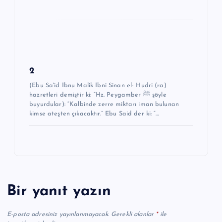
2
(Ebu Sa'id İbnu Malik İbni Sinan el- Hudri (ra)
hazretleri demiştir ki: “Hz. Peygamber ﷺ şöyle
buyurdular): “Kalbinde zerre miktarı iman bulunan
kimse ateşten çıkacaktır.” Ebu Said der ki: “…
Bir yanıt yazın
E-posta adresiniz yayınlanmayacak.
Gerekli alanlar
*
ile