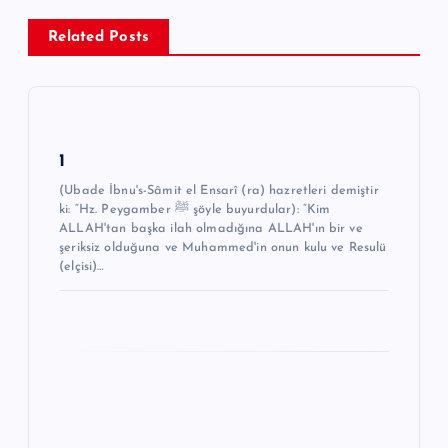
g
Related Posts
e
z
i
n
1
m
(Ubade İbnu's-Sâmit el Ensarî (ra) hazretleri demiştir
ki: “Hz. Peygamber ﷺ şöyle buyurdular): “Kim
e
ALLAH'tan başka ilah olmadığına ALLAH'ın bir ve
şeriksiz olduğuna ve Muhammed'in onun kulu ve Resulü
s
(elçisi)…
i