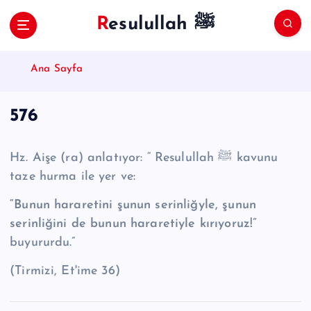
S
Resulullah ﷺ
k
i
p
Ana Sayfa
t
o
c
576
o
n
t
Hz. Aişe (ra) anlatıyor: “ Resulullah ﷺ kavunu
e
taze hurma ile yer ve:
n
t
“Bunun hararetini şunun serinliğyle, şunun
serinliğini de bunun hararetiyle kırıyoruz!”
buyururdu.”
(Tirmizi, Et'ime 36)