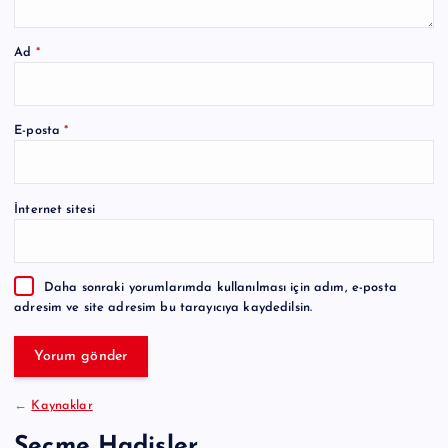
Ad
*
A
E-posta
*
l
t
e
İnternet sitesi
r
n
a
Daha sonraki yorumlarımda kullanılması için adım, e-posta
t
adresim ve site adresim bu tarayıcıya kaydedilsin.
i
v
e
:
←
Kaynaklar
Seçme Hadisler