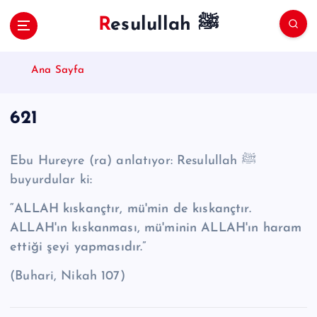
S
Resulullah ﷺ
k
i
p
Ana Sayfa
t
o
c
621
o
n
t
Ebu Hureyre (ra) anlatıyor: Resulullah ﷺ
e
buyurdular ki:
n
t
“ALLAH kıskançtır, mü'min de kıskançtır.
ALLAH'ın kıskanması, mü'minin ALLAH'ın haram
ettiği şeyi yapmasıdır.”
(Buhari, Nikah 107)