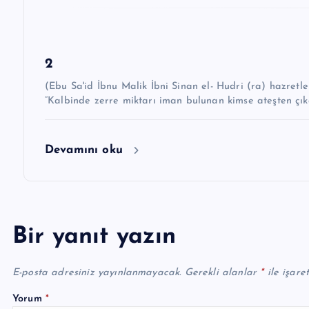
s
i
2
(Ebu Sa'id İbnu Malik İbni Sinan el- Hudri (ra) hazretleri demiştir k
“Kalbinde zerre miktarı iman bulunan kimse ateşten çıka
Devamını oku
Bir yanıt yazın
E-posta adresiniz yayınlanmayacak.
Gerekli alanlar
*
ile işare
Yorum
*