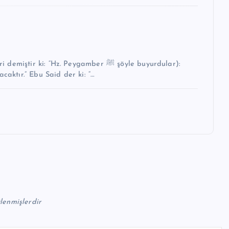
i: “Hz. Peygamber ﷺ şöyle buyurdular):
caktır.” Ebu Said der ki: “…
tlenmişlerdir