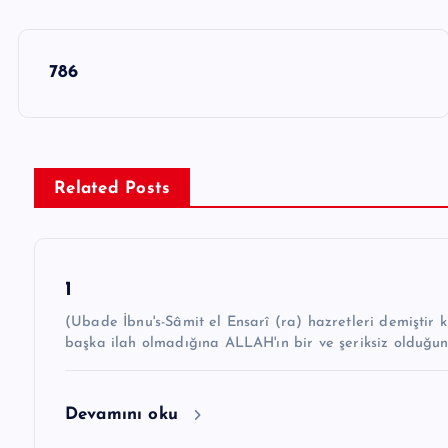
Y
786
a
z
ı
g
Related Posts
e
z
1
i
(Ubade İbnu's-Sâmit el Ensarî (ra) hazretleri demiştir ki: “Hz. Peygamber ﷺ şöyle 
n
başka ilah olmadığına ALLAH'ın bir ve şeriksiz olduğu
m
e
Devamını oku