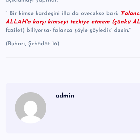
açıklamayı yaptılar:
“ Bir kimse kardeşini illa da övecekse bari:
‘Falanc
ALLAH'a karşı kimseyi tezkiye etmem (çünkü ALL
fazilet) biliyorsa- falanca şöyle şöyledir.’ desin.”
(Buhari, Şehâdât 16)
admin