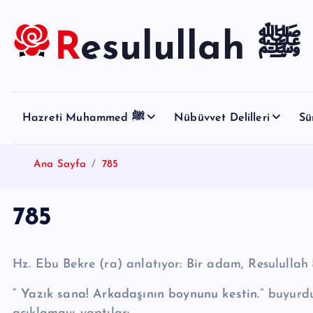
S
k
Resulullah ﷺ
i
p
t
o
Hazreti Muhammed ﷺ
Nübüvvet Delilleri
Sü
c
o
n
Ana Sayfa
785
t
e
785
n
t
“ Yazık sana! Arkadaşının boynunu kestin.”
buyurdu