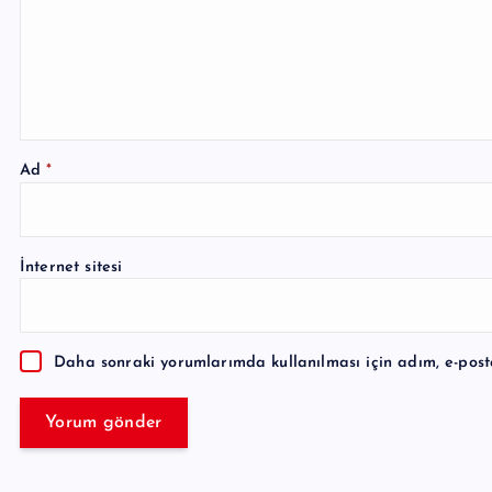
Ad
*
A
l
İnternet sitesi
t
e
r
Daha sonraki yorumlarımda kullanılması için adım, e-post
n
a
t
i
v