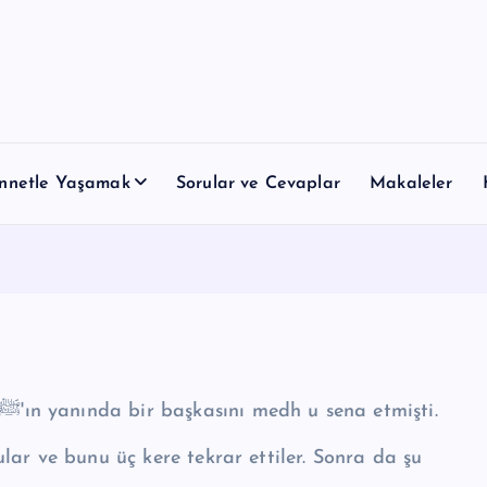
nnetle Yaşamak
Sorular ve Cevaplar
Makaleler
Hz. Ebu Bekre (ra) anlatıyor: Bir adam, Resulullah ﷺ'ın yanında bir başkasını medh u sena etmişti.
lar ve bunu üç kere tekrar ettiler. Sonra da şu