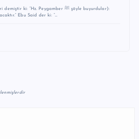
i: “Hz. Peygamber ﷺ şöyle buyurdular):
caktır.” Ebu Said der ki: “…
tlenmişlerdir