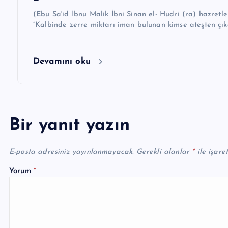
(Ebu Sa'id İbnu Malik İbni Sinan el- Hudri (ra) hazretleri demiştir k
“Kalbinde zerre miktarı iman bulunan kimse ateşten çıka
Devamını oku
Bir yanıt yazın
E-posta adresiniz yayınlanmayacak.
Gerekli alanlar
*
ile işare
Yorum
*