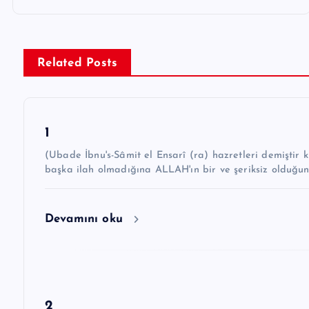
z
ı
g
Related Posts
e
z
1
i
(Ubade İbnu's-Sâmit el Ensarî (ra) hazretleri demiştir ki: “Hz. Peygamber ﷺ şöyle 
n
başka ilah olmadığına ALLAH'ın bir ve şeriksiz olduğu
m
e
Devamını oku
s
i
2