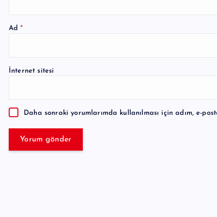
Ad
*
A
l
İnternet sitesi
t
e
r
Daha sonraki yorumlarımda kullanılması için adım, e-post
n
a
t
i
v
e
: