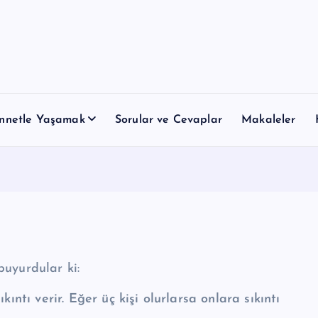
nnetle Yaşamak
Sorular ve Cevaplar
Makaleler
İbnu'l-Müseyyeb (ra) anlatıyor: Resulullah ﷺ buyurdular ki:
kıntı verir. Eğer üç kişi olurlarsa onlara sıkıntı