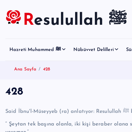
S
k
Resulullah ﷺ
i
p
t
o
Hazreti Muhammed ﷺ
Nübüvvet Delilleri
Sü
c
o
n
Ana Sayfa
428
t
e
428
n
t
Said 
“ Şeytan tek başına olanla, iki kişi beraber olana sı