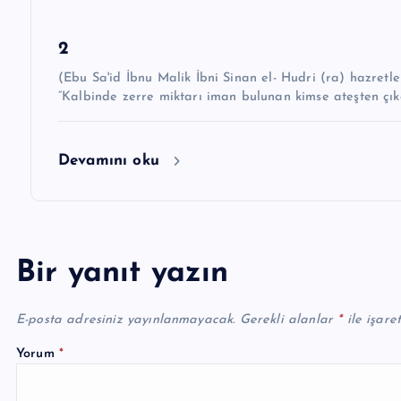
i
2
(Ebu Sa'id İbnu Malik İbni Sinan el- Hudri (ra) hazretleri demiştir k
“Kalbinde zerre miktarı iman bulunan kimse ateşten çıka
Devamını oku
Bir yanıt yazın
E-posta adresiniz yayınlanmayacak.
Gerekli alanlar
*
ile işare
Yorum
*