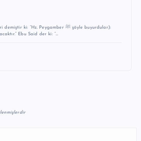
i: “Hz. Peygamber ﷺ şöyle buyurdular):
caktır.” Ebu Said der ki: “…
tlenmişlerdir