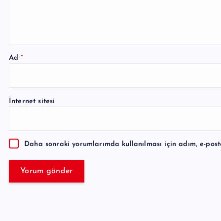
Ad
*
A
l
İnternet sitesi
t
e
r
Daha sonraki yorumlarımda kullanılması için adım, e-post
n
a
t
i
v
e