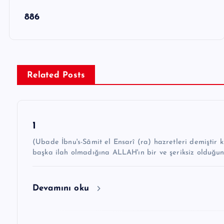
Y
886
a
z
ı
g
Related Posts
e
z
1
i
(Ubade İbnu's-Sâmit el Ensarî (ra) hazretleri demiştir ki: “Hz. Peygamber ﷺ şöyle 
n
başka ilah olmadığına ALLAH'ın bir ve şeriksiz olduğu
m
e
Devamını oku
s