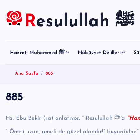
S
k
Resulullah ﷺ
i
p
t
o
Hazreti Muhammed ﷺ
Nübüvvet Delilleri
Sü
c
o
n
Ana Sayfa
885
t
e
885
n
t
Hz. Ebu Bekir (ra) anlatıyor: “ Resulullah ﷺ'a
“Hang
“ Ömrü uzun, ameli de güzel olandır!”
buyurdular.”