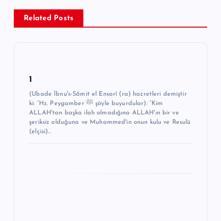
g
Related Posts
e
z
i
n
1
m
(Ubade İbnu's-Sâmit el Ensarî (ra) hazretleri demiştir
ki: “Hz. Peygamber ﷺ şöyle buyurdular): “Kim
e
ALLAH'tan başka ilah olmadığına ALLAH'ın bir ve
şeriksiz olduğuna ve Muhammed'in onun kulu ve Resulü
s
(elçisi)…
i