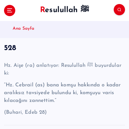
S
Resulullah ﷺ
k
i
p
Ana Sayfa
t
o
c
528
o
n
t
Hz. Aişe (ra) anlatıyor: Resulullah ﷺ buyurdular
e
ki:
n
t
“Hz. Cebrail (as) bana komşu hakkında o kadar
aralıksız tavsiyede bulundu ki, komşuyu varis
kılacağını zannettim.”
(Buhari, Edeb 28)