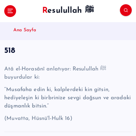
S
Resulullah ﷺ
k
i
p
Ana Sayfa
t
o
c
518
o
n
t
Atâ el-Horasânî anlatıyor: Resulullah ﷺ
e
buyurdular ki:
n
t
“Musafaha edin ki, kalplerdeki kin gitsin,
hediyeleşin ki birbrinize sevgi doğsun ve aradaki
düşmanlık bitsin.”
(Muvatta, Hüsnü'l-Hulk 16)