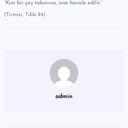
“
Kim bir şey takınırsa, ona havale edilir.”
(Tirmizi, Tıbb 24)
admin