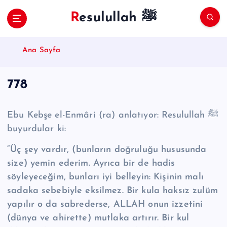
S
Resulullah ﷺ
k
i
p
Ana Sayfa
t
o
c
778
o
n
t
Ebu Kebşe el-Enmâri (ra) anlatıyor: Resulullah ﷺ
e
buyurdular ki:
n
t
“
Üç
şey vardır, (bunların doğruluğu hususunda
size) yemin ederim. Ayrıca bir de hadis
söyleyeceğim, bunları iyi belleyin: Kişinin malı
sadaka sebebiyle eksilmez. Bir kula haksız zulüm
yapılır o da sabrederse, ALLAH onun izzetini
(dünya ve ahirette) mutlaka artırır. Bir kul