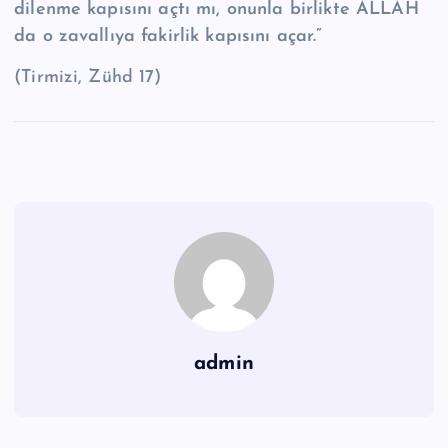
dilenme kapısını açtı mı, onunla birlikte ALLAH
da o zavallıya fakirlik kapısını açar.”
(Tirmizi, Zühd 17)
admin