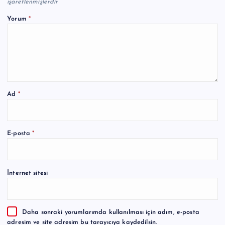
işaretlenmişlerdir
Yorum
*
Ad
*
A
E-posta
*
l
t
e
İnternet sitesi
r
n
a
Daha sonraki yorumlarımda kullanılması için adım, e-posta
t
adresim ve site adresim bu tarayıcıya kaydedilsin.