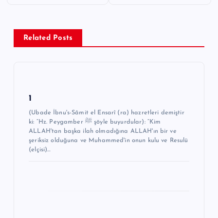
z
ı
g
Related Posts
e
z
i
n
1
m
(Ubade İbnu's-Sâmit el Ensarî (ra) hazretleri demiştir
ki: “Hz. Peygamber ﷺ şöyle buyurdular): “Kim
e
ALLAH'tan başka ilah olmadığına ALLAH'ın bir ve
şeriksiz olduğuna ve Muhammed'in onun kulu ve Resulü
s
(elçisi)…
i