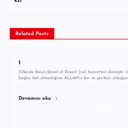
437
a
z
ı
g
Related Posts
e
z
1
i
(Ubade İbnu's-Sâmit el Ensarî (ra) hazretleri demiştir ki: “Hz. Peygamber ﷺ şöyle 
n
başka ilah olmadığına ALLAH'ın bir ve şeriksiz olduğu
m
e
Devamını oku
s
i