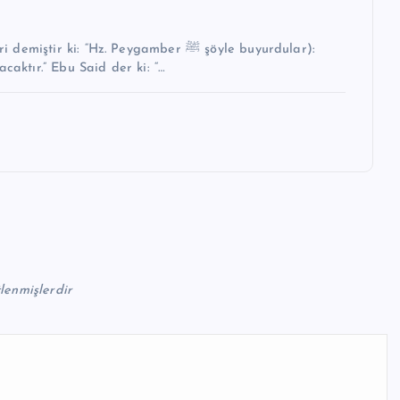
i: “Hz. Peygamber ﷺ şöyle buyurdular):
caktır.” Ebu Said der ki: “…
tlenmişlerdir