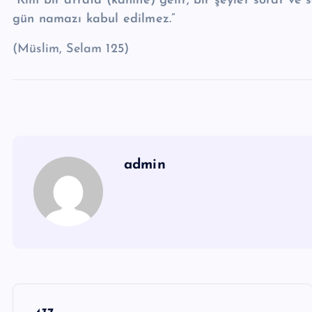
“Kim bir arrafa (kahine) gelir, bir şeyler sorar ve 
gün namazı kabul edilmez.”
(Müslim, Selam 125)
admin
Y