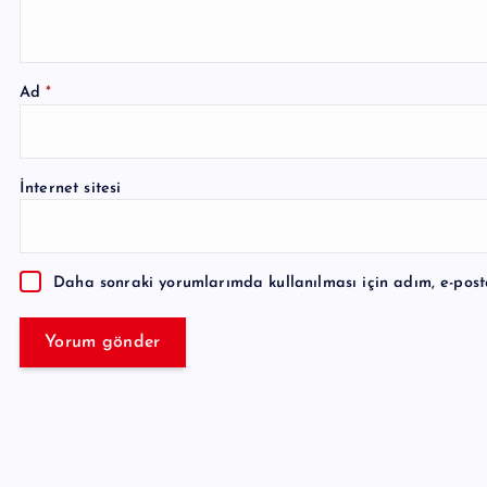
Ad
*
A
l
İnternet sitesi
t
e
r
Daha sonraki yorumlarımda kullanılması için adım, e-post
n
a
t
i
v
e
: