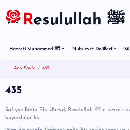
S
k
Resulullah ﷺ
i
p
t
o
Hazreti Muhammed ﷺ
Nübüvvet Delilleri
Sü
c
o
n
Ana Sayfa
435
t
e
435
n
t
Safiyye Bintu Ebi Ubeyd, Resulullah ﷺ'ın zevce-i paklerinden birinden naklediyor: Resulullah ﷺ
buyurdular ki: