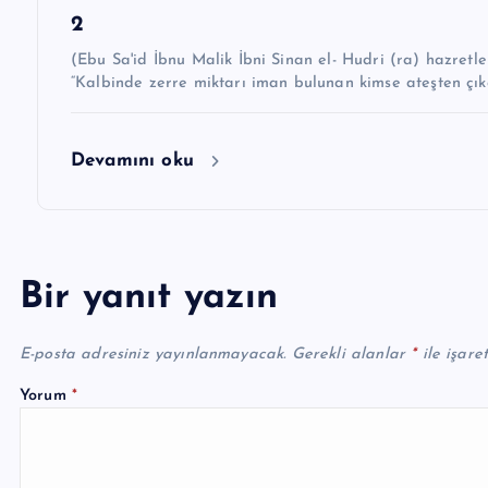
2
(Ebu Sa'id İbnu Malik İbni Sinan el- Hudri (ra) hazretleri demiştir k
“Kalbinde zerre miktarı iman bulunan kimse ateşten çıka
Devamını oku
Bir yanıt yazın
E-posta adresiniz yayınlanmayacak.
Gerekli alanlar
*
ile işare
Yorum
*