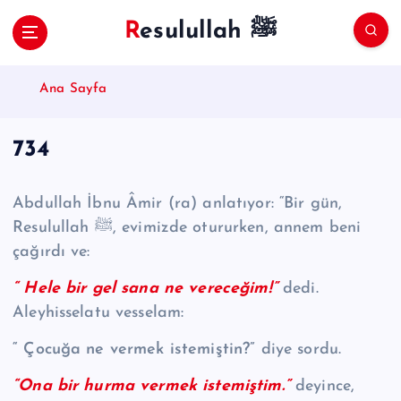
S
Resulullah ﷺ
k
i
p
Ana Sayfa
t
o
c
734
o
n
t
Abdullah İbnu Âmir (ra) anlatıyor: “Bir gün,
e
Resulullah ﷺ, evimizde otururken, annem beni
n
çağırdı ve:
t
“ Hele bir gel sana ne vereceğim!”
dedi.
Aleyhisselatu vesselam:
“ Çocuğa ne vermek istemiştin?”
diye sordu.
“Ona bir hurma vermek istemiştim.”
deyince,