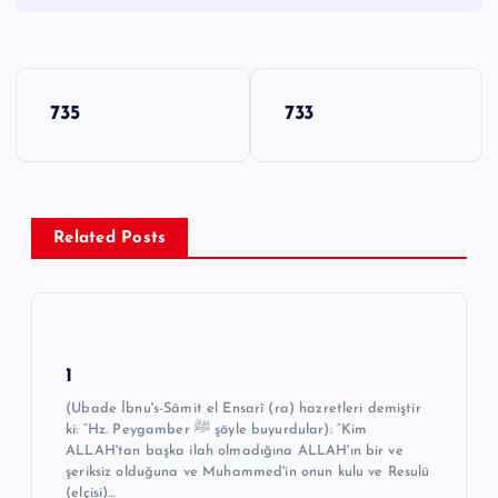
Y
735
733
a
z
ı
g
Related Posts
e
z
i
n
1
m
(Ubade İbnu's-Sâmit el Ensarî (ra) hazretleri demiştir
ki: “Hz. Peygamber ﷺ şöyle buyurdular): “Kim
e
ALLAH'tan başka ilah olmadığına ALLAH'ın bir ve
şeriksiz olduğuna ve Muhammed'in onun kulu ve Resulü
s
(elçisi)…