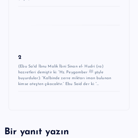
i
2
(Ebu Sa'id İbnu Malik İbni Sinan el- Hudri (ra)
hazretleri demiştir ki: “Hz. Peygamber ﷺ şöyle
buyurdular): “Kalbinde zerre miktarı iman bulunan
kimse ateşten çıkacaktır.” Ebu Said der ki: “…
Bir yanıt yazın