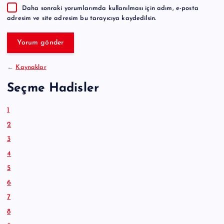
a
Daha sonraki yorumlarımda kullanılması için adım, e-posta
t
adresim ve site adresim bu tarayıcıya kaydedilsin.
i
v
e
:
←
Kaynaklar
Seçme Hadisler
1
2
3
4
5
6
7
8