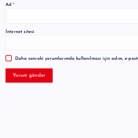
Ad
*
A
l
İnternet sitesi
t
e
r
Daha sonraki yorumlarımda kullanılması için adım, e-post
n
a
t
i
v
e
: