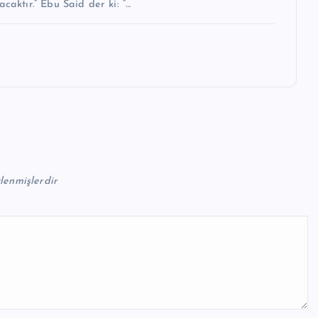
caktır.” Ebu Said der ki: “…
tlenmişlerdir