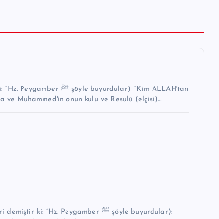
buyurdular): “Kim ALLAH'tan
na ve Muhammed'in onun kulu ve Resulü (elçisi)…
i: “Hz. Peygamber ﷺ şöyle buyurdular):