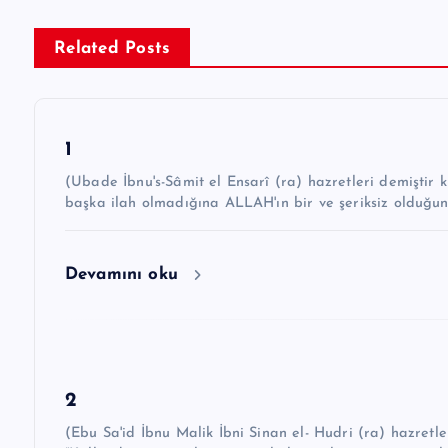
ı
g
Related Posts
e
z
1
i
(Ubade İbnu's-Sâmit el Ensarî (ra) hazretleri demiştir ki: “Hz. Peygamber ﷺ şöyle 
n
başka ilah olmadığına ALLAH'ın bir ve şeriksiz olduğu
m
e
Devamını oku
s
i
2
(Ebu Sa'id İbnu Malik İbni Sinan el- Hudri (ra) hazretleri demiştir k