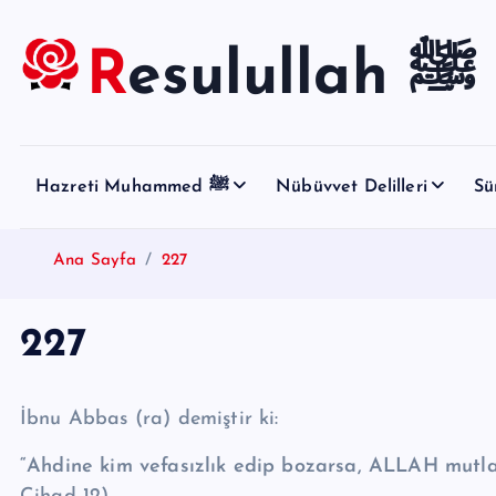
S
k
Resulullah ﷺ
i
p
t
o
Hazreti Muhammed ﷺ
Nübüvvet Delilleri
Sü
c
o
n
Ana Sayfa
227
t
e
227
n
t
İbnu Abbas (ra) demiştir ki:
“Ahdine kim vefasızlık edip bozarsa, ALLAH mutl