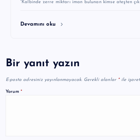
“Kalbinde zerre miktarı iman bulunan kimse ateşten çıka
Devamını oku
Bir yanıt yazın
E-posta adresiniz yayınlanmayacak.
Gerekli alanlar
*
ile işare
Yorum
*