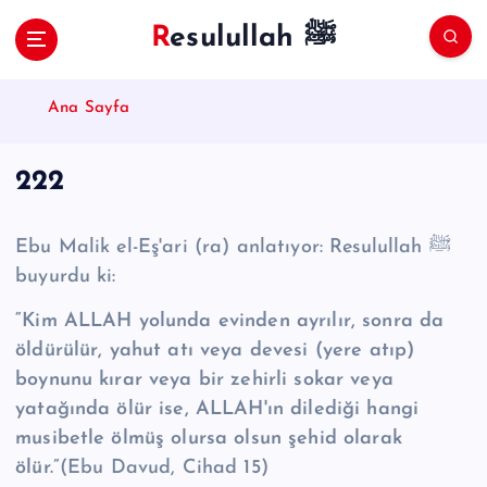
S
Resulullah ﷺ
k
i
p
Ana Sayfa
t
o
c
222
o
n
t
Ebu Malik el-Eş'ari (ra) anlatıyor: Resulullah ﷺ
e
buyurdu ki:
n
t
“Kim ALLAH yolunda evinden ayrılır, sonra da
öldürülür, yahut atı veya devesi (yere atıp)
boynunu kırar veya bir zehirli sokar veya
yatağında ölür ise, ALLAH'ın dilediği hangi
musibetle ölmüş olursa olsun şehid olarak
ölür.”
(Ebu Davud, Cihad 15)