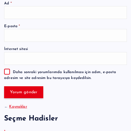
Ad
*
A
E-posta
*
l
t
e
İnternet sitesi
r
n
a
Daha sonraki yorumlarımda kullanılması için adım, e-posta
t
adresim ve site adresim bu tarayıcıya kaydedilsin.
i
v
e
:
←
Kaynaklar
Seçme Hadisler