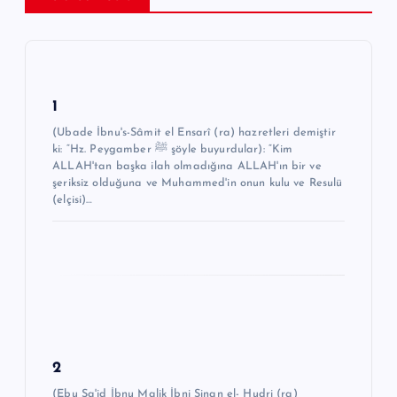
e
z
i
n
1
m
(Ubade İbnu's-Sâmit el Ensarî (ra) hazretleri demiştir
ki: “Hz. Peygamber ﷺ şöyle buyurdular): “Kim
e
ALLAH'tan başka ilah olmadığına ALLAH'ın bir ve
şeriksiz olduğuna ve Muhammed'in onun kulu ve Resulü
s
(elçisi)…
i
2
(Ebu Sa'id İbnu Malik İbni Sinan el- Hudri (ra)