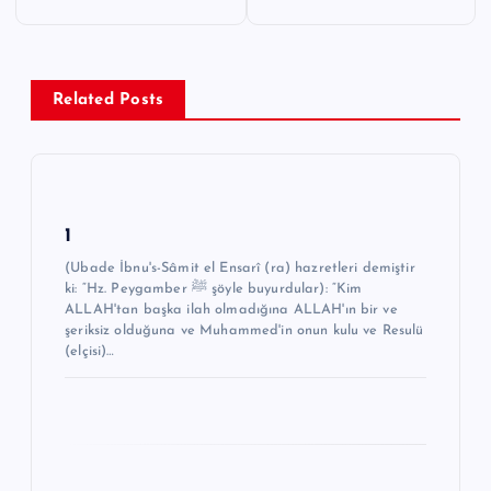
z
ı
g
Related Posts
e
z
i
n
1
m
(Ubade İbnu's-Sâmit el Ensarî (ra) hazretleri demiştir
ki: “Hz. Peygamber ﷺ şöyle buyurdular): “Kim
e
ALLAH'tan başka ilah olmadığına ALLAH'ın bir ve
şeriksiz olduğuna ve Muhammed'in onun kulu ve Resulü
s
(elçisi)…
i