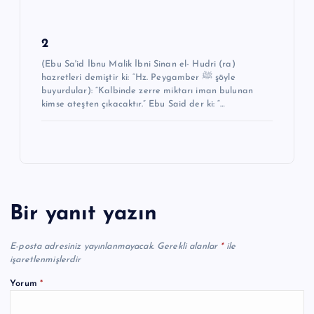
2
(Ebu Sa'id İbnu Malik İbni Sinan el- Hudri (ra)
hazretleri demiştir ki: “Hz. Peygamber ﷺ şöyle
buyurdular): “Kalbinde zerre miktarı iman bulunan
kimse ateşten çıkacaktır.” Ebu Said der ki: “…
Bir yanıt yazın
E-posta adresiniz yayınlanmayacak.
Gerekli alanlar
*
ile
işaretlenmişlerdir
Yorum
*