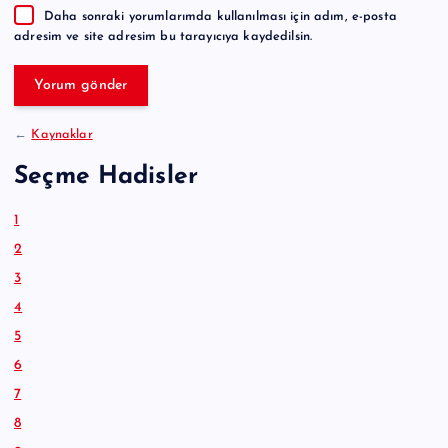
a
Daha sonraki yorumlarımda kullanılması için adım, e-posta
t
adresim ve site adresim bu tarayıcıya kaydedilsin.
i
v
e
:
←
Kaynaklar
Seçme Hadisler
1
2
3
4
5
6
7
8