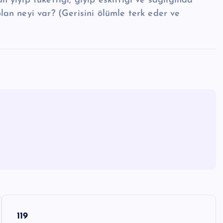
yiyip tükettiği, giyip eskittiği ve sağlığında
an neyi var? (Gerisini
ölümle terk eder ve
119