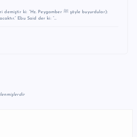
i: “Hz. Peygamber ﷺ şöyle buyurdular):
caktır.” Ebu Said der ki: “…
tlenmişlerdir