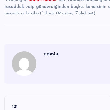
“İnsanoğlu
'malım malım'
der. Halbuki âdemoğlunun 
tasadduk edip gönderdiğinden başka, kendisinin ol
insanlara bırakır).”
dedi. (Müslim, Zühd 3-4)
admin
Y
121
a