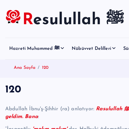
S
k
Resulullah ﷺ
i
p
t
o
Hazreti Muhammed ﷺ
Nübüvvet Delilleri
Sü
c
o
n
Ana Sayfa
120
t
e
120
n
t
Abdullah İbnu'ş-Şihhir (ra) anlatıyor:
geldim. Bana
: