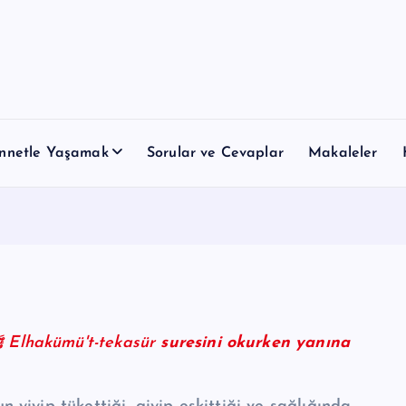
nnetle Yaşamak
Sorular ve Cevaplar
Makaleler
Rasulullah ﷺ
Elhakümü't-tekasür
suresini okurken yanına