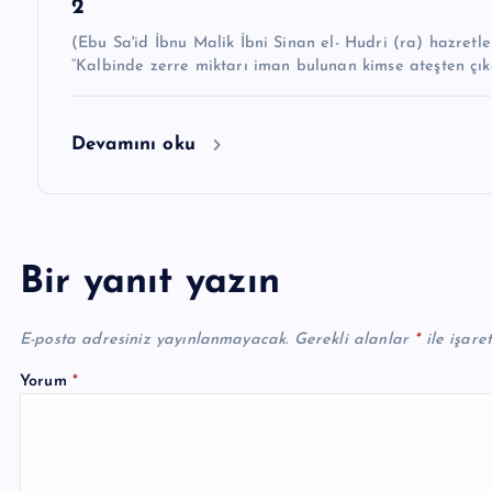
2
(Ebu Sa'id İbnu Malik İbni Sinan el- Hudri (ra) hazretleri demiştir k
“Kalbinde zerre miktarı iman bulunan kimse ateşten çıka
Devamını oku
Bir yanıt yazın
E-posta adresiniz yayınlanmayacak.
Gerekli alanlar
*
ile işare
Yorum
*