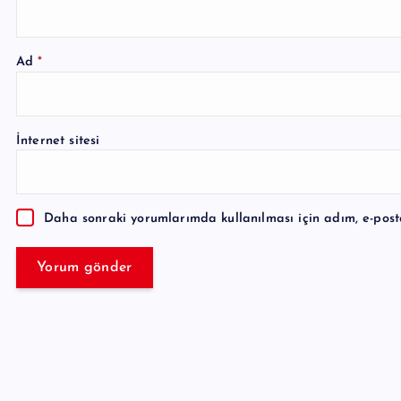
Ad
*
A
l
İnternet sitesi
t
e
r
Daha sonraki yorumlarımda kullanılması için adım, e-post
n
a
t
i
v
e
: