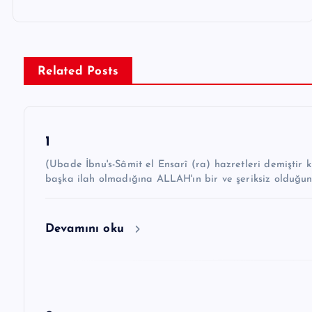
z
ı
g
Related Posts
e
z
1
i
(Ubade İbnu's-Sâmit el Ensarî (ra) hazretleri demiştir ki: “Hz. Peygamber ﷺ şöyle 
n
başka ilah olmadığına ALLAH'ın bir ve şeriksiz olduğu
m
e
Devamını oku
s
i