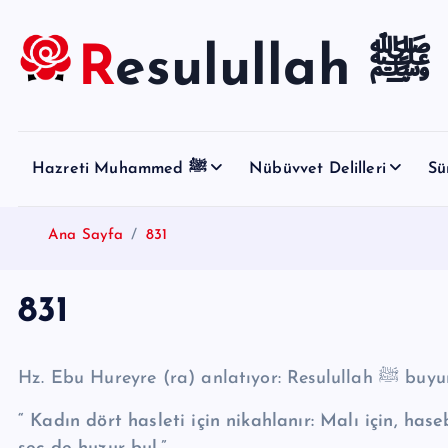
S
k
Resulullah ﷺ
i
p
t
o
Hazreti Muhammed ﷺ
Nübüvvet Delilleri
Sü
c
o
n
Ana Sayfa
831
t
e
831
n
t
Hz. Ebu Hureyre (ra) an
“ Kadın dört hasleti için nikahlanır: Malı için, haseb