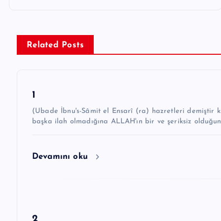
z
ı
g
Related Posts
e
z
1
i
(Ubade İbnu's-Sâmit el Ensarî (ra) hazretleri demiştir ki: “Hz. Peygamber ﷺ şöyle 
n
başka ilah olmadığına ALLAH'ın bir ve şeriksiz olduğu
m
e
Devamını oku
s
i
2