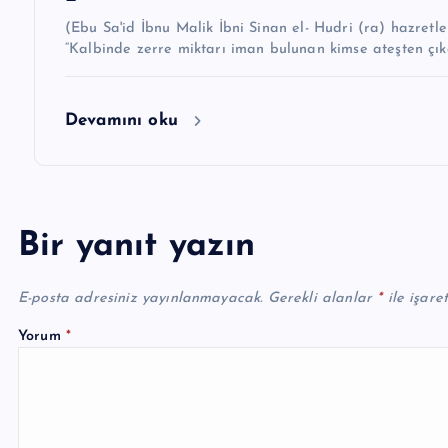
(Ebu Sa'id İbnu Malik İbni Sinan el- Hudri (ra) hazretleri demiştir k
“Kalbinde zerre miktarı iman bulunan kimse ateşten çıka
Devamını oku
Bir yanıt yazın
E-posta adresiniz yayınlanmayacak.
Gerekli alanlar
*
ile işare
Yorum
*