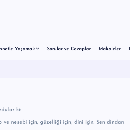
nnetle Yaşamak
Sorular ve Cevaplar
Makaleler
latıyor: Resulullah ﷺ buyurdular ki:
 ve nesebi için, güzelliği için, dini için. Sen dindarı