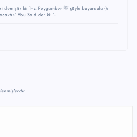
i: “Hz. Peygamber ﷺ şöyle buyurdular):
caktır.” Ebu Said der ki: “…
tlenmişlerdir