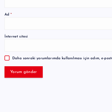
Ad
*
A
l
İnternet sitesi
t
e
r
Daha sonraki yorumlarımda kullanılması için adım, e-post
n
a
t
i
v
e
: