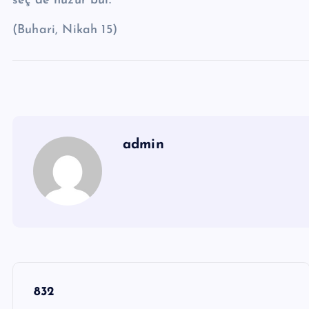
seç de huzur bul.”
(Buhari, Nikah 15)
admin
Y
832
a