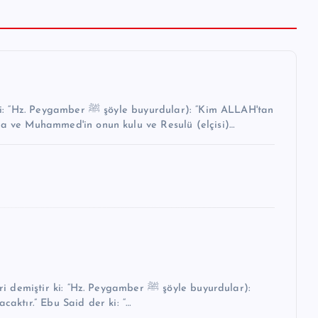
buyurdular): “Kim ALLAH'tan
na ve Muhammed'in onun kulu ve Resulü (elçisi)…
i: “Hz. Peygamber ﷺ şöyle buyurdular):
caktır.” Ebu Said der ki: “…