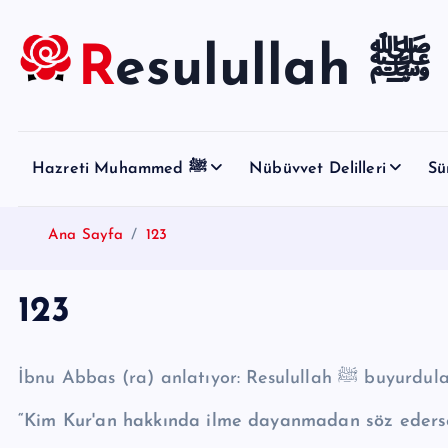
S
k
Resulullah ﷺ
i
p
t
o
Hazreti Muhammed ﷺ
Nübüvvet Delilleri
Sü
c
o
n
Ana Sayfa
123
t
e
123
n
t
İbnu Abbas (ra) anlatıyor: Resulullah ﷺ
“Kim Kur'an hakkında ilme dayanmadan söz ederse 