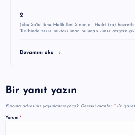
2
(Ebu Sa'id İbnu Malik İbni Sinan el- Hudri (ra) hazretleri demiştir k
“Kalbinde zerre miktarı iman bulunan kimse ateşten çıka
Devamını oku
Bir yanıt yazın
E-posta adresiniz yayınlanmayacak.
Gerekli alanlar
*
ile işare
Yorum
*