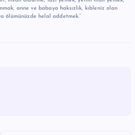
ihir, insan öldürme, fazi yemek, yetim malı yemek,
nmak, anne ve babaya haksızlık, kıbleniz olan
eya ölümünüzde helal addetmek.”