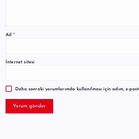
Ad
*
A
l
İnternet sitesi
t
e
r
Daha sonraki yorumlarımda kullanılması için adım, e-post
n
a
t
i
v
e