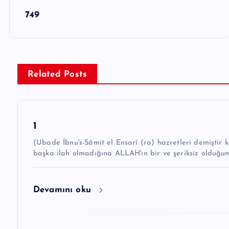
Y
749
a
z
ı
g
Related Posts
e
z
1
i
(Ubade İbnu's-Sâmit el Ensarî (ra) hazretleri demiştir ki: “Hz. Peygamber ﷺ şöyle 
n
başka ilah olmadığına ALLAH'ın bir ve şeriksiz olduğu
m
e
Devamını oku
s
i