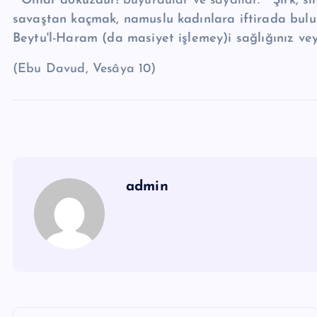
“ Onlar dokuzdur!”
buyurdular ve saydılar:
“ Şirk, s
savaştan kaçmak, namuslu kadınlara iftirada bulu
Beytu'l-Haram (da masiyet işlemey)i sağlığınız v
(Ebu Davud, Vesâya 10)
admin