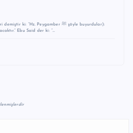
i: “Hz. Peygamber ﷺ şöyle buyurdular):
caktır.” Ebu Said der ki: “…
tlenmişlerdir