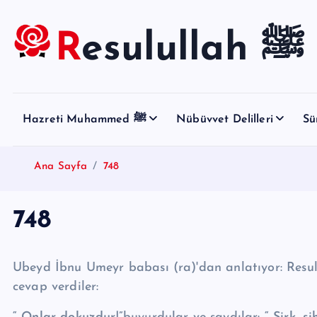
S
k
Resulullah ﷺ
i
p
t
o
Hazreti Muhammed ﷺ
Nübüvvet Delilleri
Sü
c
o
n
Ana Sayfa
748
t
e
748
n
t
Ubeyd İbnu Umeyr babası (ra)'dan anlatıyor: Resulullah ﷺ'a bir adam kebairden sormu
cevap verdiler: