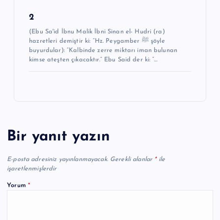
2
(Ebu Sa'id İbnu Malik İbni Sinan el- Hudri (ra)
hazretleri demiştir ki: “Hz. Peygamber ﷺ şöyle
buyurdular): “Kalbinde zerre miktarı iman bulunan
kimse ateşten çıkacaktır.” Ebu Said der ki: “…
Bir yanıt yazın
E-posta adresiniz yayınlanmayacak.
Gerekli alanlar
*
ile
işaretlenmişlerdir
Yorum
*