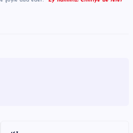
e şöyle dua eder:
' Ey İlahımız! Cimriye de telef