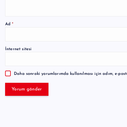
Ad
*
A
l
İnternet sitesi
t
e
r
Daha sonraki yorumlarımda kullanılması için adım, e-post
n
a
t
i
v
e
: