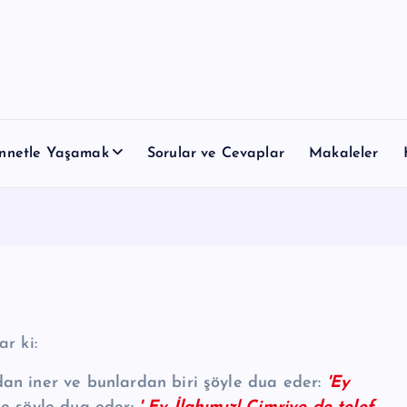
nnetle Yaşamak
Sorular ve Cevaplar
Makaleler
ah ﷺ buyurdular ki:
an iner ve bunlardan biri şöyle dua eder:
'Ey