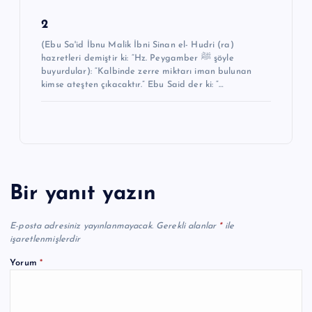
2
(Ebu Sa'id İbnu Malik İbni Sinan el- Hudri (ra)
hazretleri demiştir ki: “Hz. Peygamber ﷺ şöyle
buyurdular): “Kalbinde zerre miktarı iman bulunan
kimse ateşten çıkacaktır.” Ebu Said der ki: “…
Bir yanıt yazın
E-posta adresiniz yayınlanmayacak.
Gerekli alanlar
*
ile
işaretlenmişlerdir
Yorum
*