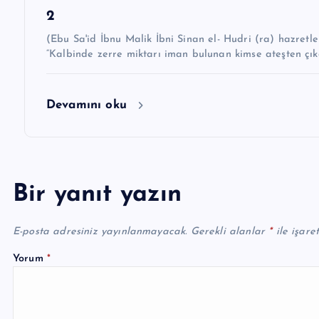
2
(Ebu Sa'id İbnu Malik İbni Sinan el- Hudri (ra) hazretleri demiştir k
“Kalbinde zerre miktarı iman bulunan kimse ateşten çıka
Devamını oku
Bir yanıt yazın
E-posta adresiniz yayınlanmayacak.
Gerekli alanlar
*
ile işare
Yorum
*