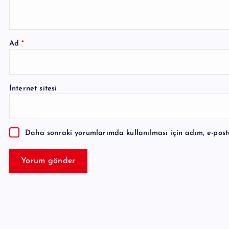
Ad
*
A
l
İnternet sitesi
t
e
r
Daha sonraki yorumlarımda kullanılması için adım, e-post
n
a
t
i
v
e
: