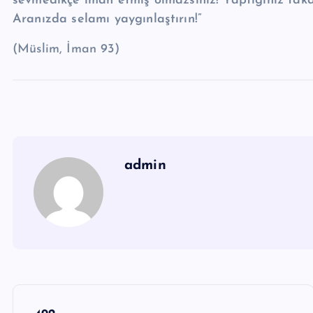
sevmedikçe iman etmiş
olmazsınız! Yaptığınız takd
Aranızda selamı yaygınlaştırın!”
(Müslim, İman 93)
admin
Y