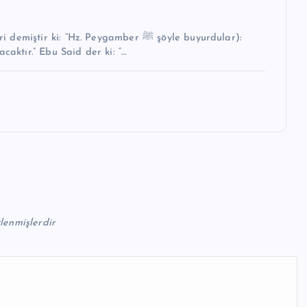
i: “Hz. Peygamber ﷺ şöyle buyurdular):
caktır.” Ebu Said der ki: “…
tlenmişlerdir