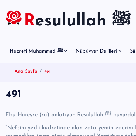
S
k
Resulullah ﷺ
i
p
t
o
Hazreti Muhammed ﷺ
Nübüvvet Delilleri
Sü
c
o
n
Ana Sayfa
491
t
e
491
n
t
Ebu Hureyre (ra) anlatıyor: Resulull
“Nefsim yed-i kudretinde olan zata yemin ederim k