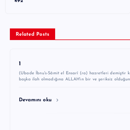
492
a
z
ı
g
Related Posts
e
z
1
i
(Ubade İbnu's-Sâmit el Ensarî (ra) hazretleri demiştir ki: “Hz. Peygamber ﷺ şöyle 
n
başka ilah olmadığına ALLAH'ın bir ve şeriksiz olduğu
m
e
Devamını oku
s
i