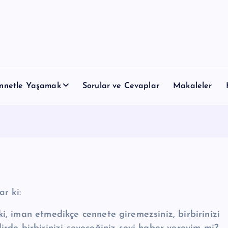
nnetle Yaşamak
Sorular ve Cevaplar
Makaleler
ah ﷺ buyurdular ki:
i, iman etmedikçe cennete giremezsiniz, birbirinizi