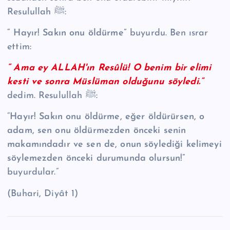
Resulullah ﷺ:
“ Hayır! Sakın onu öldürme”
buyurdu. Ben ısrar
ettim:
“ Ama ey ALLAH'ın Resûlü! O benim bir elimi
kesti ve sonra Müslüman olduğunu söyledi.”
dedim. Resulullah ﷺ:
“
Hayır! Sakın onu öldürme, eğer öldürürsen, o
adam, sen onu öldürmezden önceki senin
makamındadır ve sen de, onun söylediği kelimeyi
söylemezden önceki durumunda olursun!”
buyurdular.”
(Buhari, Diyât 1)