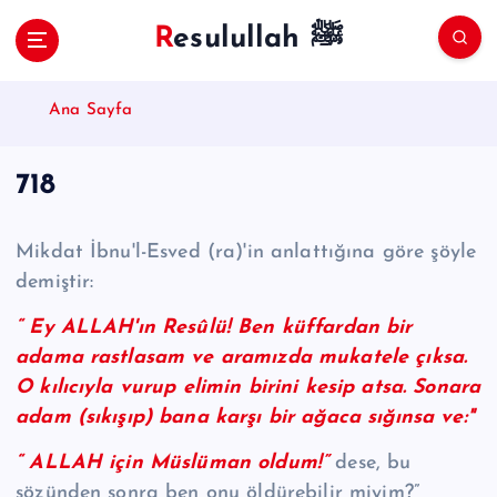
S
Resulullah ﷺ
k
i
p
Ana Sayfa
t
o
c
718
o
n
t
Mikdat İbnu'l-Esved (ra)'in anlattığına göre şöyle
e
demiştir:
n
t
“ Ey ALLAH'ın Resûlü! Ben küffardan bir
adama rastlasam ve aramızda mukatele çıksa.
O kılıcıyla vurup elimin birini kesip atsa. Sonara
adam (sıkışıp) bana karşı bir ağaca sığınsa ve:"
“ ALLAH için Müslüman oldum!”
dese, bu
sözünden sonra ben onu öldürebilir miyim?”