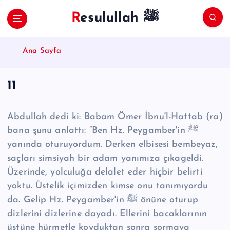
S
Resulullah ﷺ
k
i
p
Ana Sayfa
t
o
c
11
o
n
t
Abdullah dedi ki: Babam Ömer İbnu'l-Hattab (ra)
e
bana şunu anlattı: “Ben Hz. Peygamber'in ﷺ
n
yanında oturuyordum. Derken elbisesi bembeyaz,
t
saçları simsiyah bir adam yanımıza çıkageldi.
Üzerinde, yolculuğa delalet eder hiçbir belirti
yoktu. Üstelik içimizden kimse onu tanımıyordu
da. Gelip Hz. Peygamber'in ﷺ önüne oturup
dizlerini dizlerine dayadı. Ellerini bacaklarının
üstüne hürmetle koyduktan sonra sormaya