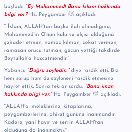
başladı:
“Ey Muhammed! Bana İslam hakkında
bilgi ver?
Hz. Peygamber ﷺ açıkladı:
“ İslam, ALLAH'tan başka ilah olmadığına,
Muhammed'in O'nun kulu ve elçisi olduğuna
şehadet etmen, namaz kılman, zekat vermen,
ramazan orucu tutman, gücün yettiği takdirde
Beytullah'a haccetmendir.”
Yabancı:
“Doğru söyledin.”
diye tasdik etti. Biz
hem sorup hem de söyleneni tasdik etmesine
hayret ettik. Sonra tekrar sordu:
“Bana iman
hakkında bilgi ver.”
Hz. Peygamber ﷺ açıkladı:
“ALLAH'a, meleklerine, kitaplarına,
peygamberlerine, ahiret gününe inanmandır.
Kadere, yani hayır ve şerrin ALLAH'tan
olduğuna da inanmaktır.”