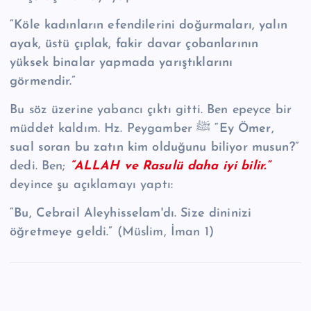
“Köle kadınların efendilerini doğurmaları, yalın
ayak, üstü çıplak, fakir davar çobanlarının
yüksek binalar yapmada yarıştıklarını
görmendir.”
Bu söz üzerine yabancı çıktı gitti. Ben epeyce bir
müddet kaldım. Hz. Peygamber ﷺ
“Ey Ömer,
sual soran bu zatın kim olduğunu biliyor musun?”
dedi. Ben;
“ALLAH ve Rasulü daha iyi bilir.”
deyince şu açıklamayı yaptı:
“Bu, Cebrail Aleyhisselam'dı. Size dininizi
öğretmeye geldi.”
(Müslim, İman 1)