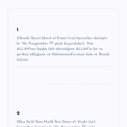
e
z
i
n
1
m
(Ubade İbnu's-Sâmit el Ensarî (ra) hazretleri demiştir
ki: “Hz. Peygamber ﷺ şöyle buyurdular): “Kim
e
ALLAH'tan başka ilah olmadığına ALLAH'ın bir ve
şeriksiz olduğuna ve Muhammed'in onun kulu ve Resulü
s
(elçisi)…
i
2
(Ebu Sa'id İbnu Malik İbni Sinan el- Hudri (ra)