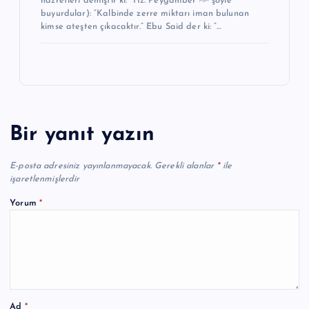
hazretleri demiştir ki: “Hz. Peygamber ﷺ şöyle
buyurdular): “Kalbinde zerre miktarı iman bulunan
kimse ateşten çıkacaktır.” Ebu Said der ki: “…
Bir yanıt yazın
E-posta adresiniz yayınlanmayacak.
Gerekli alanlar
*
ile
işaretlenmişlerdir
Yorum
*
Ad
*