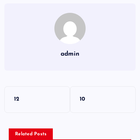
admin
Y
12
10
a
z
ı
g
Related Posts