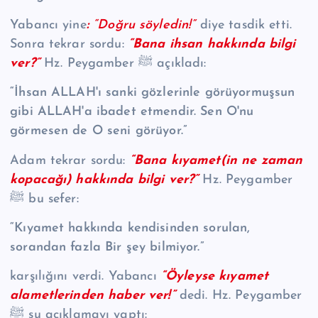
Yabancı yine
:
“Doğru söyledin!”
diye tasdik etti.
Sonra tekrar sordu:
“Bana ihsan hakkında bilgi
ver?”
Hz. Peygamber ﷺ açıkladı:
“İhsan ALLAH'ı sanki gözlerinle görüyormuşsun
gibi ALLAH'a ibadet etmendir. Sen O'nu
görmesen de O seni görüyor.”
Adam tekrar sordu:
“Bana kıyamet(in ne zaman
kopacağı) hakkında bilgi ver?”
Hz. Peygamber
ﷺ bu sefer:
“Kıyamet hakkında kendisinden sorulan,
sorandan fazla Bir şey bilmiyor.”
karşılığını verdi. Yabancı
“Öyleyse kıyamet
alametlerinden haber ver!”
dedi. Hz. Peygamber
ﷺ şu açıklamayı yaptı: