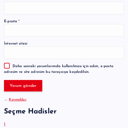
A
E-posta
*
l
t
e
İnternet sitesi
r
n
a
Daha sonraki yorumlarımda kullanılması için adım, e-posta
t
adresim ve site adresim bu tarayıcıya kaydedilsin.
i
v
e
:
←
Kaynaklar
Seçme Hadisler
1