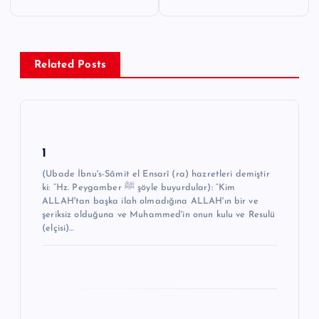
z
ı
g
Related Posts
e
z
i
n
1
m
(Ubade İbnu's-Sâmit el Ensarî (ra) hazretleri demiştir
ki: “Hz. Peygamber ﷺ şöyle buyurdular): “Kim
e
ALLAH'tan başka ilah olmadığına ALLAH'ın bir ve
şeriksiz olduğuna ve Muhammed'in onun kulu ve Resulü
s
(elçisi)…
i