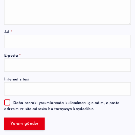
Ad
*
A
E-posta
*
l
t
e
İnternet sitesi
r
n
a
Daha sonraki yorumlarımda kullanılması için adım, e-posta
t
adresim ve site adresim bu tarayıcıya kaydedilsin.
i
v
e
: