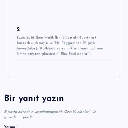
2
(Ebu Sa'id İbnu Malik İbni Sinan el- Hudri (ra)
hazretleri demiştir ki: “Hz. Peygamber ﷺ şöyle
buyurdular): “Kalbinde zerre miktarı iman bulunan
kimse ateşten çıkacaktır.” Ebu Said der ki: “…
Bir yanıt yazın
E-posta adresiniz yayınlanmayacak.
Gerekli alanlar
*
ile
işaretlenmişlerdir
Yorum
*