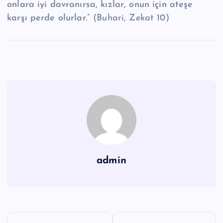
onlara iyi davranırsa, kızlar, onun için ateşe
karşı perde olurlar.”
(Buhari, Zekat 10)
admin
Y