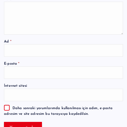
Ad
*
A
E-posta
*
l
t
e
İnternet sitesi
r
n
a
Daha sonraki yorumlarımda kullanılması için adım, e-posta
t
adresim ve site adresim bu tarayıcıya kaydedilsin.
i
v