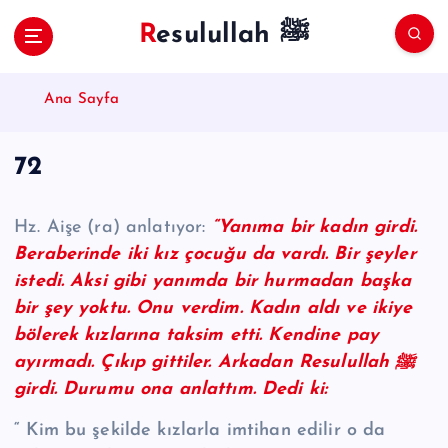
S
Resulullah ﷺ
k
i
p
Ana Sayfa
t
o
c
72
o
n
t
Hz. Aişe (ra) anlatıyor:
“Yanıma bir kadın girdi.
e
Beraberinde iki kız çocuğu da vardı. Bir şeyler
n
istedi. Aksi gibi yanımda bir hurmadan başka
t
bir şey yoktu. Onu verdim. Kadın aldı ve ikiye
bölerek kızlarına taksim etti. Kendine pay
ayırmadı. Çıkıp gittiler. Arkadan Resulullah ﷺ
girdi. Durumu ona anlattım. Dedi ki:
“ Kim bu şekilde kızlarla imtihan edilir o da