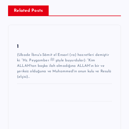
g
Related Posts
e
z
i
n
1
m
(Ubade İbnu's-Sâmit el Ensarî (ra) hazretleri demiştir
ki: “Hz. Peygamber ﷺ şöyle buyurdular): “Kim
e
ALLAH'tan başka ilah olmadığına ALLAH'ın bir ve
şeriksiz olduğuna ve Muhammed'in onun kulu ve Resulü
s
(elçisi)…
i