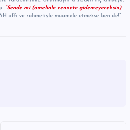
fe varabilirsiniz. Unutmayın ki sizden hiç kimseye,
u.
“Sende mi (amelinle cennete gidemeyeceksin)
H affı ve rahmetiyle muamele etmezse ben de!”