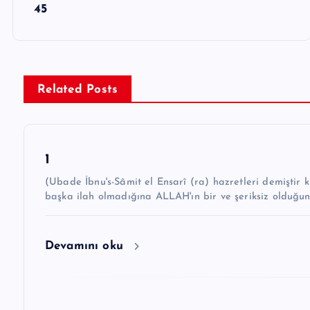
45
a
z
ı
g
Related Posts
e
z
1
i
(Ubade İbnu's-Sâmit el Ensarî (ra) hazretleri demiştir ki: “Hz. Peygamber ﷺ şöyle 
n
başka ilah olmadığına ALLAH'ın bir ve şeriksiz olduğu
m
e
Devamını oku
s
i