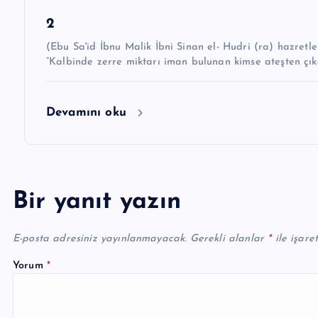
2
(Ebu Sa'id İbnu Malik İbni Sinan el- Hudri (ra) hazretleri demiştir k
“Kalbinde zerre miktarı iman bulunan kimse ateşten çıka
Devamını oku
Bir yanıt yazın
E-posta adresiniz yayınlanmayacak.
Gerekli alanlar
*
ile işare
Yorum
*