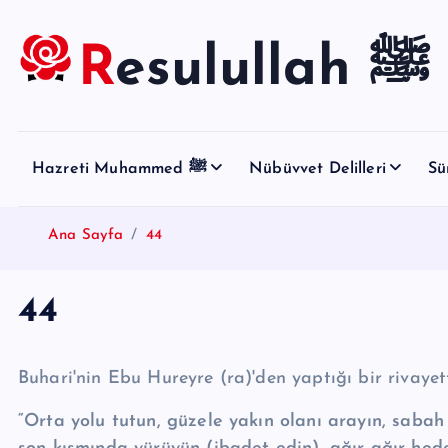
S
k
Resulullah ﷺ
i
p
t
o
Hazreti Muhammed ﷺ
Nübüvvet Delilleri
Sü
c
o
n
Ana Sayfa
44
t
e
44
n
t
Buhari'nin Ebu Hureyre (ra)'den yaptığı bir rivayet
“Orta yolu tutun, güzele yakın olanı arayın, saba