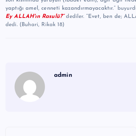
son kısmında yürüyün (ibadet edin), ağır ağır hede
yaptığı amel, cenneti
kazandırmayacaktır.”
buyurd
Ey ALLAH'ın Rasulü?”
dediler.
“Evet, ben de;
ALLA
dedi
.
(Buhari, Rikak 18)
admin
Y