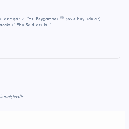
i: “Hz. Peygamber ﷺ şöyle buyurdular):
caktır.” Ebu Said der ki: “…
tlenmişlerdir