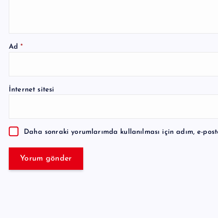
Ad
*
A
l
İnternet sitesi
t
e
r
Daha sonraki yorumlarımda kullanılması için adım, e-post
n
a
t
i
v
e
: